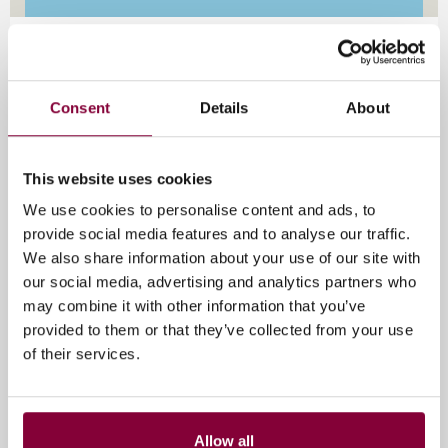
Max & de Media is een productie van Media Campus
NL – de plek waar verhalenvertellers, vernieuwers en
makers samenkomen om de media van morgen vorm
Consent
Details
About
te geven – en The Media Ahead met steun van
Stadsfonds Hilversum
This website uses cookies
We use cookies to personalise content and ads, to
Evenement informatie
provide social media features and to analyse our traffic.
We also share information about your use of our site with
10 maart 2026
our social media, advertising and analytics partners who
may combine it with other information that you’ve
Joop van Den Endeplein 9, Hilversum, Nederland
provided to them or that they’ve collected from your use
of their services.
Tags
Max & De Media
Allow all