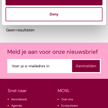
Deny
Gerelateerde events
Geen resultaten
Meld je aan voor onze nieuwsbrief
E-
mailadres
(Vereist)
Snel naar
MCNL
Kennisbank
Over ons
Agenda
Ecosysteem