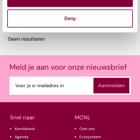
Deny
Gerelateerde events
Geen resultaten
Meld je aan voor onze nieuwsbrief
E-
mailadres
(Vereist)
Snel naar
MCNL
Kennisbank
Over ons
Agenda
Ecosysteem