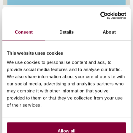
Max & De Media is een productie van Media Campus
NL – de plek waar verhalenvertellers, vernieuwers en
makers samenkomen om de media van morgen vorm
Consent
Details
About
te geven – en The Media Ahead met steun van
Stadsfonds Hilversum
This website uses cookies
We use cookies to personalise content and ads, to
Evenement informatie
provide social media features and to analyse our traffic.
We also share information about your use of our site with
24 februari 2026
our social media, advertising and analytics partners who
may combine it with other information that you’ve
Joop van Den Endeplein 9, Hilversum, Nederland
provided to them or that they’ve collected from your use
of their services.
Tags
Max & De Media
Allow all