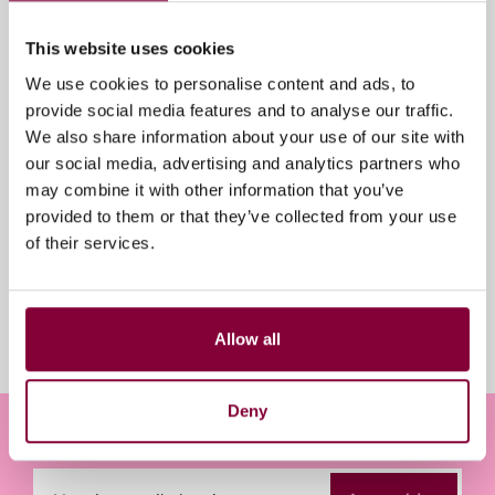
Deventer
📅 Vrijdag 18 en zaterdag 19 september 2026.
This website uses cookies
We use cookies to personalise content and ads, to
provide social media features and to analyse our traffic.
De komende weken volgt verdere informatie over het
We also share information about your use of our site with
indienen van voorstellen en samenwerkingsideeën.
our social media, advertising and analytics partners who
may combine it with other information that you’ve
provided to them or that they’ve collected from your use
of their services.
Evenement informatie
18 - 19 september 2026
Allow all
Deventer, Nederland
Deny
Meld je aan voor onze nieuwsbrief
E-